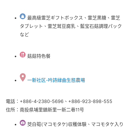
最高級霊芝ギフトボックス、霊芝黒糖、霊芝
タブレット、霊芝茸豆腐乳、藍宝石菇調理パック
など
菇菇特色餐
一新社区-吟詩緑曲生態農場
電話：+886-4-2380-5696、+886-923-898-555
住所：南投県埔里鎮新里一新二巷11号
茭白筍(マコモタケ)収穫体験、マコモタケ入り