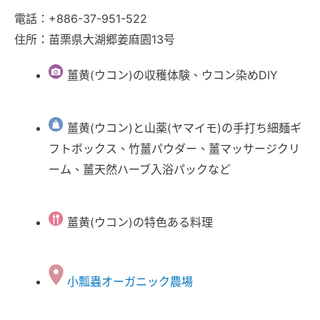
電話：+886-37-951-522
住所：苗栗県大湖郷姜麻園13号
薑黄(ウコン)の収穫体験、ウコン染めDIY
薑黄(ウコン)と山薬(ヤマイモ)の手打ち細麺ギ
フトボックス、竹薑パウダー、薑マッサージクリ
ーム、薑天然ハーブ入浴パックなど
薑黄(ウコン)の特色ある料理
小瓢蟲オーガニック農場