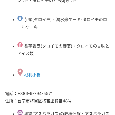
ンDIY、タロイモのどら焼きDIY
芋頭(タロイモ)、濁水米ケーキ-タロイモのロ
ールケーキ
香芋饗宴(タロイモの饗宴)、タロイモの甘味と
アイス類
地利小食
電話：+886-6-794-5571
住所：台南市将軍区将富里将富48号
蘆筍(アスパラガス)の収穫体験、アスパラガス