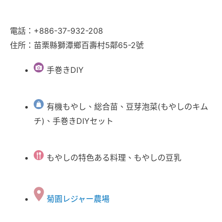
電話：+886-37-932-208
住所：苗栗縣獅潭鄉百壽村5鄰65-2號
手巻きDIY
有機もやし、総合苗、豆芽泡菜(もやしのキム
チ)、手巻きDIYセット
もやしの特色ある料理、もやしの豆乳
菊園レジャー農場