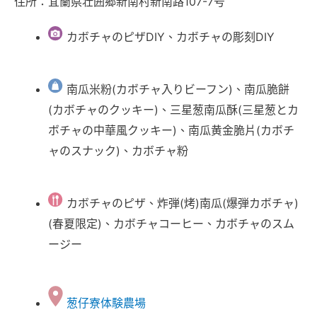
住所：宜蘭県壮囲郷新南村新南路107-7号
カボチャのピザDIY、カボチャの彫刻DIY
南瓜米粉(カボチャ入りビーフン)、南瓜脆餅
(カボチャのクッキー)、三星葱南瓜酥(三星葱とカ
ボチャの中華風クッキー)、南瓜黄金脆片(カボチ
ャのスナック)、カボチャ粉
カボチャのピザ、炸弾(烤)南瓜(爆弾カボチャ)
(春夏限定)、カボチャコーヒー、カボチャのスム
ージー
葱仔寮体験農場