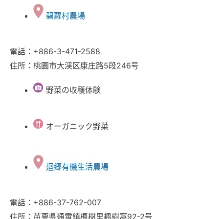
碧蘿村農場
電話：+886-3-471-2588
住所：桃園市大渓区康庄路5段246号
野菜の収穫体験
オーガニック野菜
迴郷有機生活農場
電話：+886-37-762-007
住所：苗栗県通霄鎮楓樹里楓樹窩92-2号