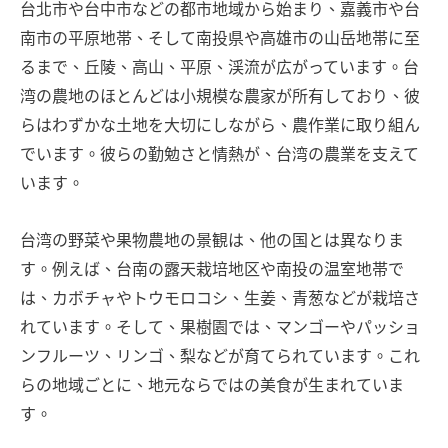
台北市や台中市などの都市地域から始まり、嘉義市や台
南市の平原地帯、そして南投県や高雄市の山岳地帯に至
るまで、丘陵、高山、平原、渓流が広がっています。台
湾の農地のほとんどは小規模な農家が所有しており、彼
らはわずかな土地を大切にしながら、農作業に取り組ん
でいます。彼らの勤勉さと情熱が、台湾の農業を支えて
います。
台湾の野菜や果物農地の景観は、他の国とは異なりま
す。例えば、台南の露天栽培地区や南投の温室地帯で
は、カボチャやトウモロコシ、生姜、青葱などが栽培さ
れています。そして、果樹園では、マンゴーやパッショ
ンフルーツ、リンゴ、梨などが育てられています。これ
らの地域ごとに、地元ならではの美食が生まれていま
す。