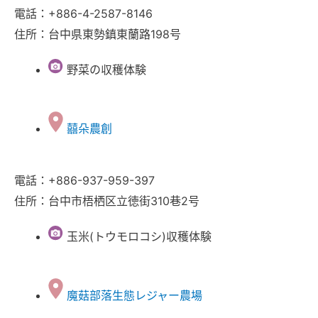
電話：+886-4-2587-8146
住所：台中県東勢鎮東蘭路198号
野菜の収穫体験
囍朵農創
電話：+886-937-959-397
住所：台中市梧栖区立徳街310巷2号
玉米(トウモロコシ)収穫体験
魔菇部落生態レジャー農場