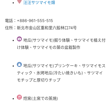
汪汪サツマイモ畑
電話：+886-961-555-515
住所：新北市金山区重和里六股林口74号
地瓜(サツマイモ)掘り体験、サツマイモ植え付
け体験、サツマイモの葉の盆栽製作
地瓜(サツマイモ)プリンケーキ、サツマイモス
ティック、氷烤地瓜(冷たい焼きいも)、サツマイ
モチップと厚切りチップ
焢窯(土窯での蒸焼)