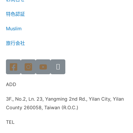
特色認証
Muslim
旅行会社
ADD
3F., No.2, Ln. 23, Yangming 2nd Rd., Yilan City, Yilan
County 260058, Taiwan (R.O.C.)
TEL