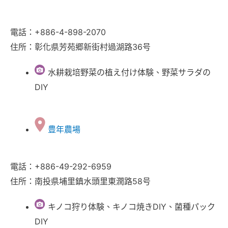
電話：+886-4-898-2070
住所：彰化県芳苑郷新街村過湖路36号
水耕栽培野菜の植え付け体験、野菜サラダの
DIY
豊年農場
電話：+886-49-292-6959
住所：南投県埔里鎮水頭里東潤路58号
キノコ狩り体験、キノコ焼きDIY、菌種パック
DIY