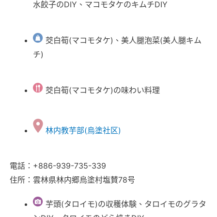
水餃子のDIY、マコモタケのキムチDIY
茭白筍(マコモタケ)、美人腿泡菜(美人腿キム
チ)
茭白筍(マコモタケ)の味わい料理
林内教芋部(烏塗社区)
電話：+886-939-735-339
住所：雲林県林内郷烏塗村塩賛78号
芋頭(タロイモ)の収穫体験、タロイモのグラタ