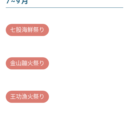
7~9月
七股海鮮祭り
金山蹦火祭り
王功漁火祭り