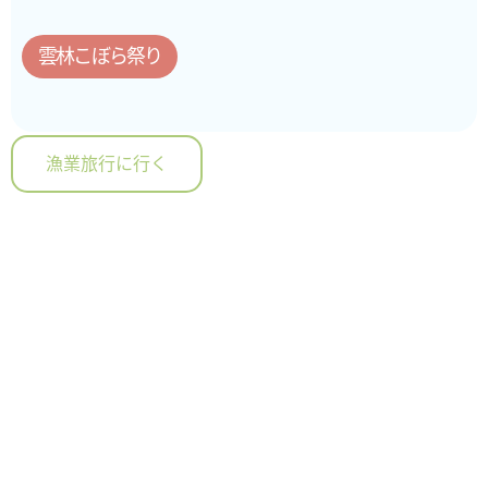
雲林こぼら祭り
漁業旅行に行く