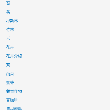
畜
禽
穆斯林
竹林
米
花卉
花卉介紹
茶
蔬菜
蜜蜂
觀賞作物
豆咖啡
農村廚房