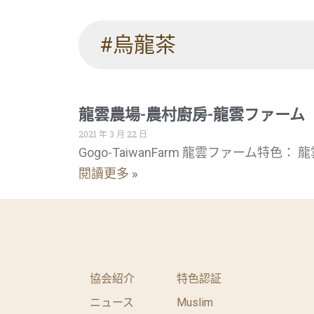
#烏龍茶
龍雲農場-農村廚房-龍雲ファーム
2021 年 3 月 22 日
Gogo-TaiwanFarm 龍雲ファーム
閱讀更多 »
協会紹介
特色認証
ニュース
Muslim