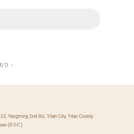
ており、
. 23, Yangming 2nd Rd., Yilan City, Yilan County
an (R.O.C.)