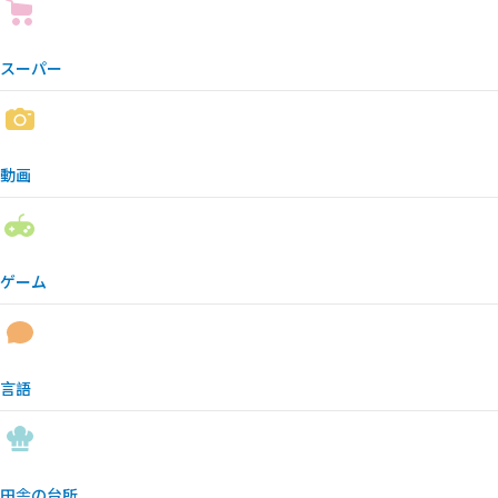
スーパー
動画
ゲーム
言語
田舎の台所