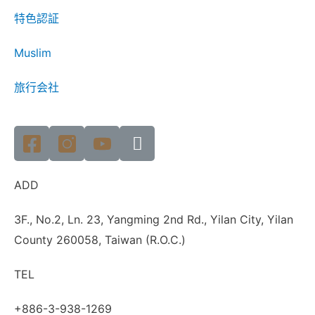
特色認証
Muslim
旅行会社
ADD
3F., No.2, Ln. 23, Yangming 2nd Rd., Yilan City, Yilan
County 260058, Taiwan (R.O.C.)
TEL
+886-3-938-1269