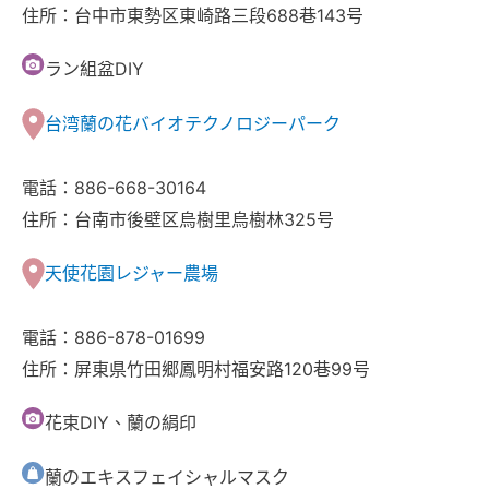
住所：台中市東勢区東崎路三段688巷143号
ラン組盆DIY
台湾蘭の花バイオテクノロジーパーク
電話：886-668-30164
住所：台南市後壁区烏樹里烏樹林325号
天使花園レジャー農場
電話：886-878-01699
住所：屏東県竹田郷鳳明村福安路120巷99号
花束DIY、蘭の絹印
蘭のエキスフェイシャルマスク