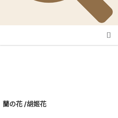
蘭の花
/胡姬花