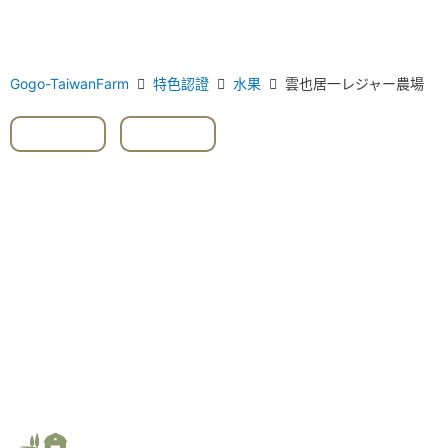
Gogo-TaiwanFarm
特色認證
水果
雲也居一レジャー農場
#大湖
,
#苗栗