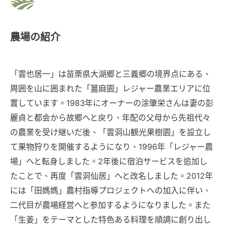
農場の紹介
「雲也居一」は苗栗県大湖郷と三義郷の境界点にある、
周囲を山に囲まれた「薑麻園」レジャー農業エリアに位
置しています。1983年にオーナーの涂肇栄さんは妻の彭
麗貞と都会から故郷へと戻り、年配の父母から先祖代々
の農業を受け継いだ後、「雲洞山観光果樹園」を設立し
て果物狩りを開催するようになり、1996年「レジャー農
場」へと転身しました。2年後に宿泊サービスを追加し
たことで、再度「雲洞仙居」へと改名しました。2012年
には「田媽媽」農村指導プロジェクトへの加入に伴い、
二代目が農場経営へと参加するようになりました。また
「生姜」をテーマとした特色ある料理を順調に創り出し