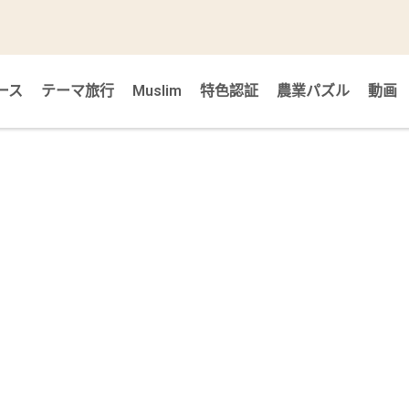
ース
テーマ旅行
Muslim
特色認証
農業パズル
動画
メ
栽培品種は蜜棗で、青リン
ナツメの原種は台湾で専門
繊細でジューシーに、そし
なりました。今では台湾の
す。果皮は薄緑色でつやが
2を豊富に含んでいます。と