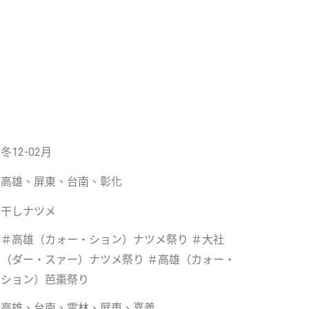
冬12-02月
高雄、屏東、台南、彰化
干しナツメ
＃高雄（カォー・ション）ナツメ祭り ＃大社
（ダー・スァー）ナツメ祭り ＃高雄（カォー・
ション）芭棗祭り
高雄、台南、雲林、屏東、嘉義