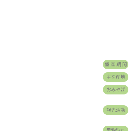
5倍、ナシの9倍、リンゴ
の果物」といっても過言で
盛 產 期 間
主な産地
おみやげ
観光活動
果物狩り