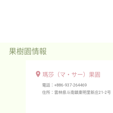
果樹園情報
瑪莎（マ・サー）果園
電話：+886-937-264469
住所：雲林県斗南鎮東明里新庄21-2号