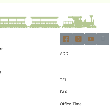
証
ADD
m
社
TEL
FAX
Office Time