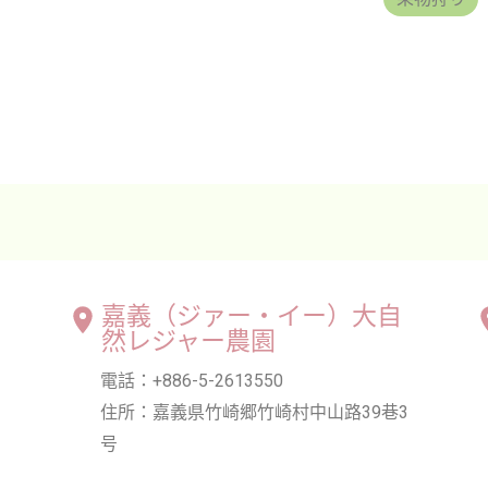
嘉義（ジァー・イー）大自
然レジャー農園
電話：+886-5-2613550
住所：嘉義県竹崎郷竹崎村中山路39巷3
号