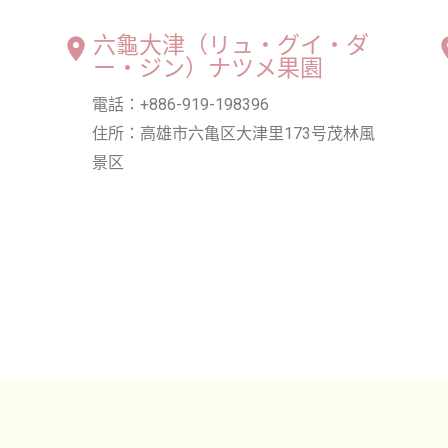
六龜大津（リュ・グイ・ダ
ー・ジン）ナツメ果園
電話：+886-919-198396
住所：高雄市六亀区大津里173号茂林風
景区