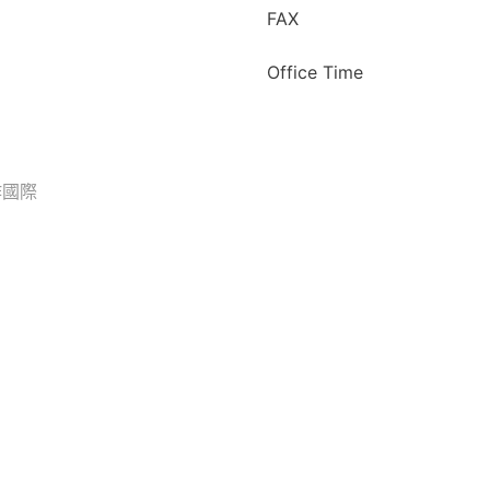
FAX
Office Time
作國際