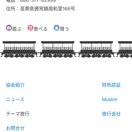
住所：苗栗県通宵鎮南和里166号
遊ぶ
食べる
買う
協会紹介
特色認証
ニュース
Muslim
テーマ旅行
旅行会社
お問合せ