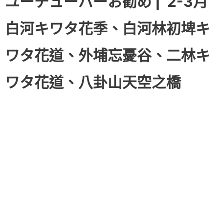
ユーチューバーお勧め |
2-3月
白河キワタ花季、白河林初埤キ
ワタ花道、外埔忘憂谷、二林キ
ワタ花道、八卦山天空之橋