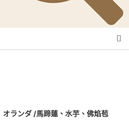
オランダ
/馬蹄蓮、水芋、佛焰苞