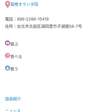
苗榜オランダ田
電話：886-2286-15419
住所：台北市北投区湖田里竹子湖道56-7号
遊ぶ
食べる
買う
協会紹介
ニュース