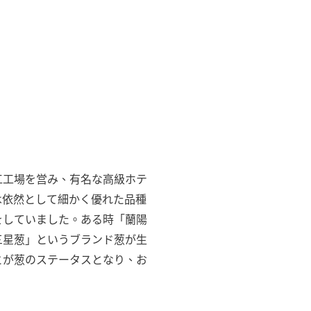
工工場を営み、有名な高級ホテ
は依然として細かく優れた品種
をしていました。ある時「蘭陽
三星葱」というブランド葱が生
とが葱のステータスとなり、お