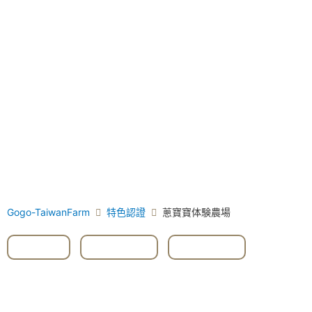
Gogo-TaiwanFarm
特色認證
蔥寶寶体験農場
#DIY
,
#三星葱
,
#葱油餅