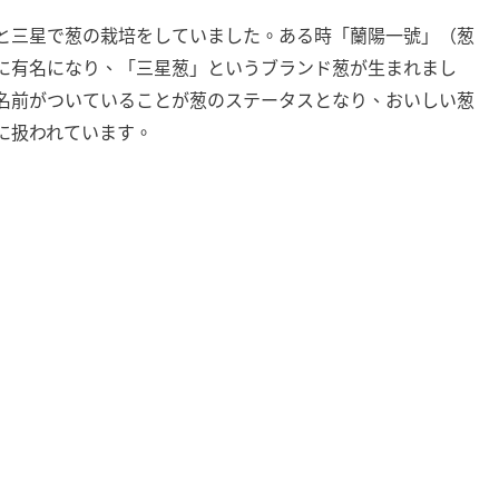
と三星で葱の栽培をしていました。ある時「蘭陽一號」（葱
に有名になり、「三星葱」というブランド葱が生まれまし
名前がついていることが葱のステータスとなり、おいしい葱
に扱われています。