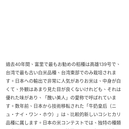
過去40年間、富里で最もお勧めの稻種は高雄139号で、
台湾で最も古い白米品種、台湾東部でのみ栽培されま
す。日本への輸出で非常に人気がありお米は、中身が白
くて、外観はあまり見た目が良くないけれども、それは
優れた味があり、「醜い美人」の愛称で呼ばれていま
す。数年前、日本から技術移転された「牛奶皇后（ニ
ュ・ナイ・ワン・ホウ）」は、比較的新しいコシヒカリ
品種に属します。日本の米コンテストでは、独特の種類