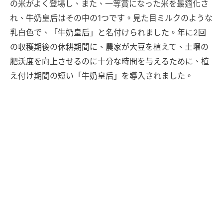
の米がよく登場し、また、一等賞になった米を最適化さ
れ、牛奶皇后はその中の1つです。見た目ミルクのような
乳白色で、「牛奶皇后」と名付けられました。年に2回
の収穫期後の休耕期間に、農家が大豆を植えて、土壌の
肥沃度を向上させるのに十分な時間を与えるために、植
え付け期間の短い「牛奶皇后」を導入されました。