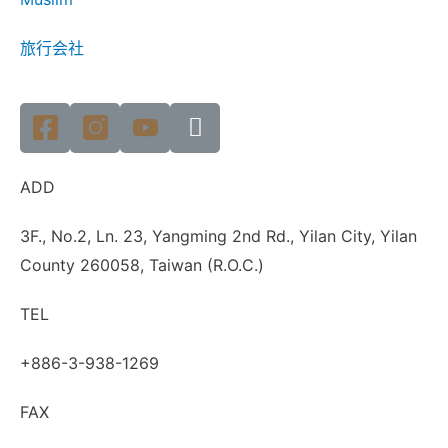
旅行会社
ADD
3F., No.2, Ln. 23, Yangming 2nd Rd., Yilan City, Yilan
County 260058, Taiwan (R.O.C.)
TEL
+886-3-938-1269
FAX