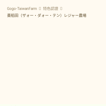
Gogo-TaiwanFarm
特色認證
棗稻田（ザォー・ダォー・テン）レジャー農場