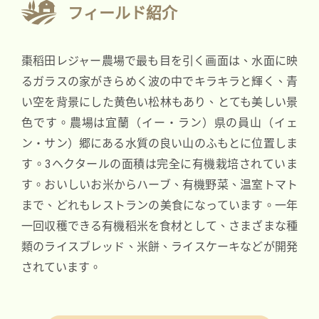
フィールド紹介
棗稻田レジャー農場で最も目を引く画面は、水面に映
るガラスの家がきらめく波の中でキラキラと輝く、青
い空を背景にした黄色い松林もあり、とても美しい景
色です。
農場は宜蘭（イー・ラン）県の員山（イェ
ン・サン）郷にある水質の良い山のふもとに位置しま
す。3ヘクタールの面積は完全に有機栽培されていま
す。おいしいお米からハーブ、有機野菜、温室トマト
まで、どれもレストランの美食になっています。一年
一回収穫できる有機稻米を食材として、さまざまな種
類のライスブレッド、米餅、ライスケーキなどが開発
されています。