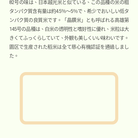
82号の味は、日本越光米と似ている、この品種の米の粗
タンパク質含有量は約4.5％〜5％で、希少でおいしい低タ
ンパク質の良質米です。「晶鑽米」とも呼ばれる高雄第
145号の品種は、白米の透明性と嗜好性に優れ、米粒は大
きくてふっくらしていて、外観も美しくいい味わいです。
園区で生産された稻米は全て慈心有機認証を通過しまし
た。