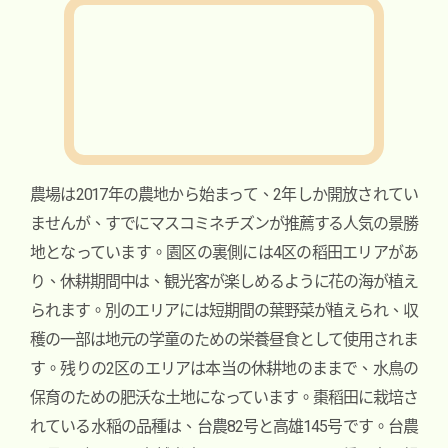
農場は2017年の農地から始まって、2年しか開放されてい
ませんが、すでにマスコミネチズンが推薦する人気の景勝
地となっています。園区の裏側には4区の稻田エリアがあ
り、休耕期間中は、観光客が楽しめるように花の海が植え
られます。別のエリアには短期間の葉野菜が植えられ、収
穫の一部は地元の学童のための栄養昼食として使用されま
す。残りの2区のエリアは本当の休耕地のままで、水鳥の
保育のための肥沃な土地になっています。
棗稻田に栽培さ
れている水稲の品種は、台農82号と高雄145号です。台農