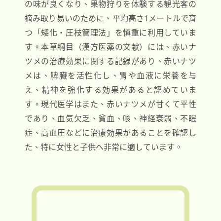
の味が良くなり、果物狩りを体験する観光客の
摘み取り易いのために、平均高さ1メートルで育
つ「矮化・圧枝管理法」を慎重に利用していま
す。本草綱目（漢方医薬の文献）には、赤いナ
ツメの治療効果に関する記録があり、赤いナツ
メは、脾臓を活性化し、胃や血液に栄養を与
え、精神を強化する効果があると認めていま
す。現代医学はまた、赤いナツメが甘くて平性
であり、血気欠乏、貧血、咳、神経衰弱、不眠
症、高血圧などに治療効果があることを確認し
た、特に女性と子供へ非常に適しています。