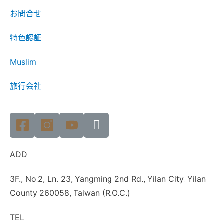
お問合せ
特色認証
Muslim
旅行会社
ADD
3F., No.2, Ln. 23, Yangming 2nd Rd., Yilan City, Yilan
County 260058, Taiwan (R.O.C.)
TEL