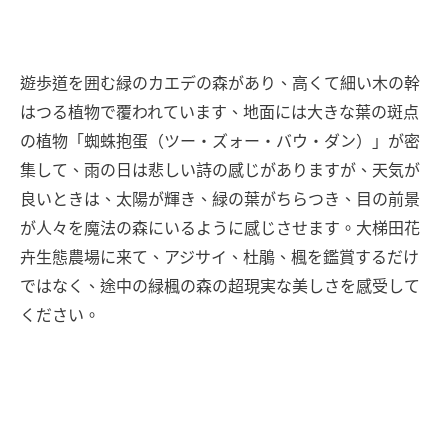
遊歩道を囲む緑のカエデの森があり、高くて細い木の幹
はつる植物で覆われています、地面には大きな葉の斑点
の植物「蜘蛛抱蛋（ツー・ズォー・バウ・ダン）」が密
集して、雨の日は悲しい詩の感じがありますが、天気が
良いときは、太陽が輝き、緑の葉がちらつき、目の前景
が人々を魔法の森にいるように感じさせます。大梯田花
卉生態農場に来て、アジサイ、杜鵑、楓を鑑賞するだけ
ではなく、途中の緑楓の森の超現実な美しさを感受して
ください。