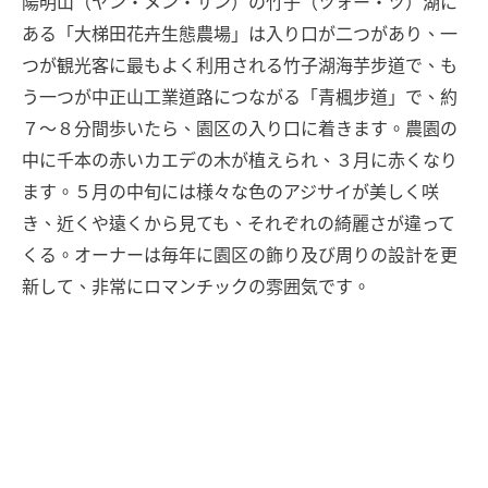
陽明山（ヤン・メン・サン）の竹子（ツォー・ツ）湖に
ある「大梯田花卉生態農場」は入り口が二つがあり、一
つが観光客に最もよく利用される竹子湖海芋步道で、も
う一つが中正山工業道路につながる「青楓步道」で、約
７～８分間歩いたら、園区の入り口に着きます。農園の
中に千本の赤いカエデの木が植えられ、３月に赤くなり
ます。５月の中旬には様々な色のアジサイが美しく咲
き、近くや遠くから見ても、それぞれの綺麗さが違って
くる。オーナーは毎年に園区の飾り及び周りの設計を更
新して、非常にロマンチックの雰囲気です。